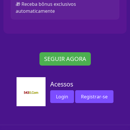
🎁 Receba bônus exclusivos
automaticamente
SEGUIR AGORA
Acessos
Login
Registrar-se