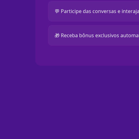
💬 Participe das conversas e interaj
🎁 Receba bônus exclusivos autom