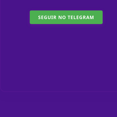
SEGUIR NO TELEGRAM