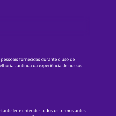
 pessoais fornecidas durante o uso de
elhoria contínua da experiência de nossos
tante ler e entender todos os termos antes