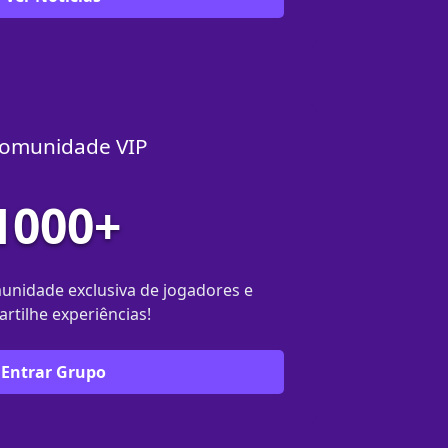
Comunidade VIP
1000+
unidade exclusiva de jogadores e
rtilhe experiências!
Entrar Grupo