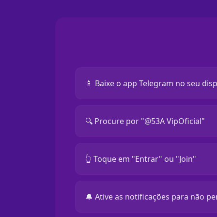
📱 Baixe o app Telegram no seu disp
🔍 Procure por "@53A VipOficial"
👆 Toque em "Entrar" ou "Join"
🔔 Ative as notificações para não p