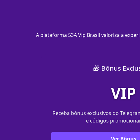
A plataforma 53A Vip Brasil valoriza a expe
🎁 Bônus Exclu
VIP
Receba bônus exclusivos do Telegra
e códigos promocionai
Ver Bônus