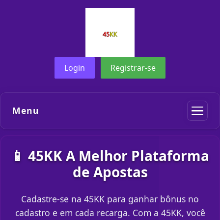
Login
Registrar-se
Menu
📱 45KK A Melhor Plataforma
de Apostas
Cadastre-se na 45KK para ganhar bônus no
cadastro e em cada recarga. Com a 45KK, você