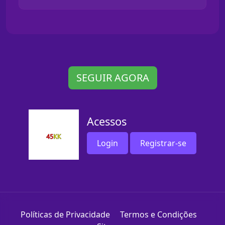
SEGUIR AGORA
Acessos
Login
Registrar-se
Políticas de Privacidade
Termos e Condições