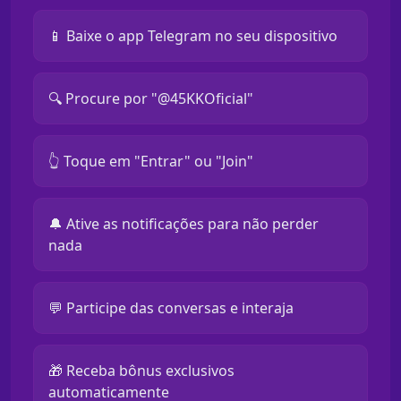
📱 Baixe o app Telegram no seu dispositivo
🔍 Procure por "@45KKOficial"
👆 Toque em "Entrar" ou "Join"
🔔 Ative as notificações para não perder
nada
💬 Participe das conversas e interaja
🎁 Receba bônus exclusivos
automaticamente