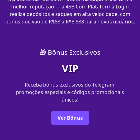
melhor reputação — a 45B Com Plataforma Login
realiza depósitos e saques em alta velocidade, com
bônus que vão de R$88 a R$8.888 para novos usuários.
🎁 Bônus Exclusivos
VIP
Receba bônus exclusivos do Telegram,
promoções especiais e códigos promocionais
únicos!
Ver Bônus