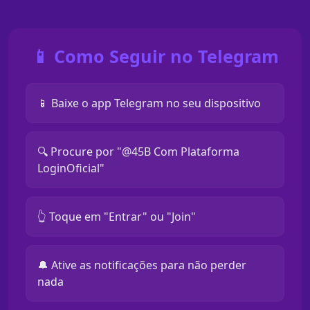
📱 Como Seguir no Telegram
📱 Baixe o app Telegram no seu dispositivo
🔍 Procure por "@45B Com Plataforma
LoginOficial"
👆 Toque em "Entrar" ou "Join"
🔔 Ative as notificações para não perder
nada