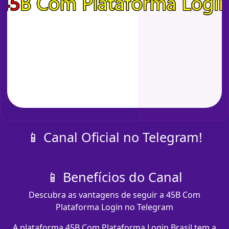
📱 Canal Oficial no Telegram!
📱 Benefícios do Canal
Descubra as vantagens de seguir a 45B Com
Plataforma Login no Telegram
A plataforma 45B Com Plataforma Login Brasil tem a