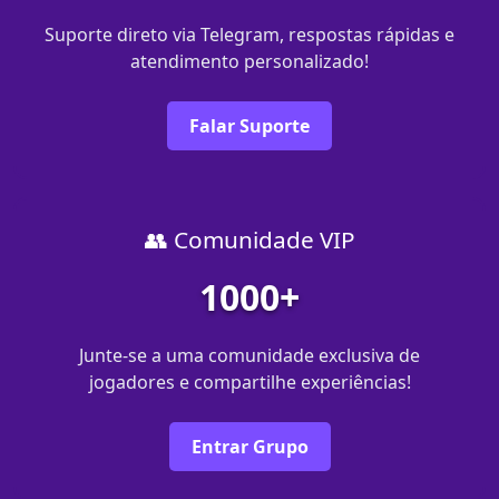
Suporte direto via Telegram, respostas rápidas e
atendimento personalizado!
Falar Suporte
👥 Comunidade VIP
1000+
Junte-se a uma comunidade exclusiva de
jogadores e compartilhe experiências!
Entrar Grupo