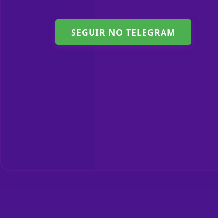
SEGUIR NO TELEGRAM