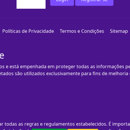
Políticas de Privacidade
Termos e Condições
Sitemap
de
rios e está empenhada em proteger todas as informações p
tados são utilizados exclusivamente para fins de melhoria
 todas as regras e regulamentos estabelecidos. É importa