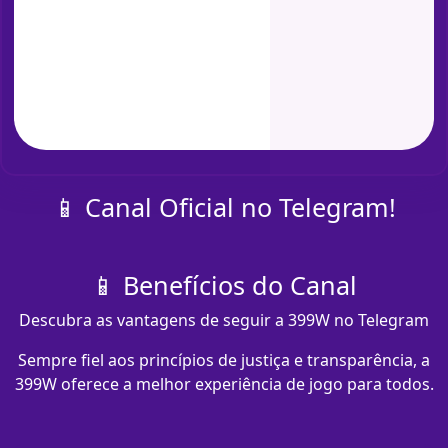
📱 Canal Oficial no Telegram!
📱 Benefícios do Canal
Descubra as vantagens de seguir a 399W no Telegram
Sempre fiel aos princípios de justiça e transparência, a
399W oferece a melhor experiência de jogo para todos.