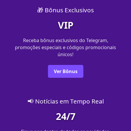
🎁 Bônus Exclusivos
VIP
Receba bônus exclusivos do Telegram,
promoções especiais e códigos promocionais
únicos!
Ver Bônus
📢 Notícias em Tempo Real
24/7