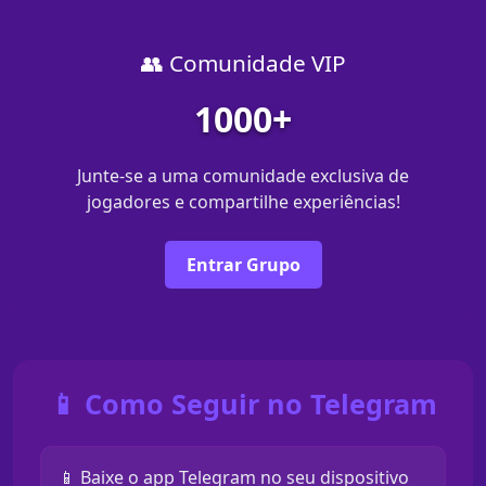
👥 Comunidade VIP
1000+
Junte-se a uma comunidade exclusiva de
jogadores e compartilhe experiências!
Entrar Grupo
📱 Como Seguir no Telegram
📱 Baixe o app Telegram no seu dispositivo