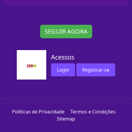
SEGUIR AGORA
Acessos
Login
Registrar-se
Políticas de Privacidade
Termos e Condições
Sitemap