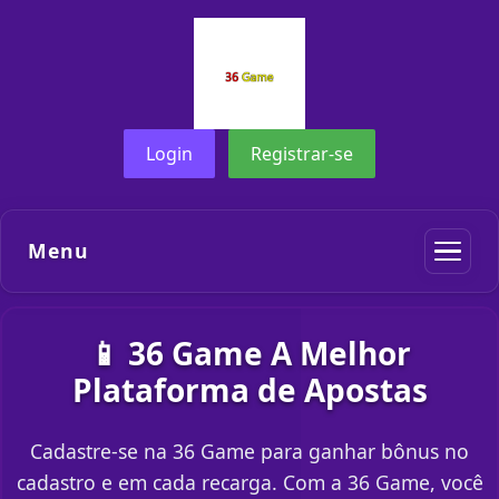
Login
Registrar-se
Menu
📱 36 Game A Melhor
Plataforma de Apostas
Cadastre-se na 36 Game para ganhar bônus no
cadastro e em cada recarga. Com a 36 Game, você