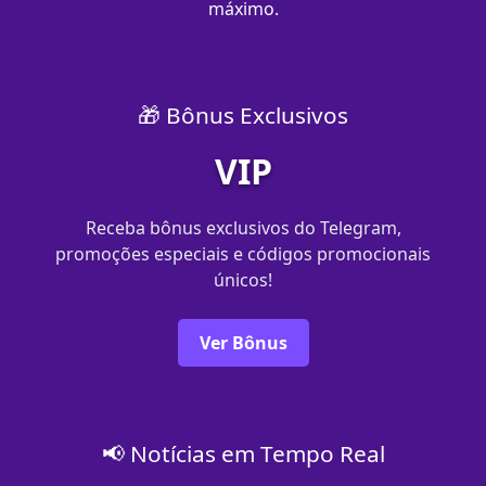
máximo.
🎁 Bônus Exclusivos
VIP
Receba bônus exclusivos do Telegram,
promoções especiais e códigos promocionais
únicos!
Ver Bônus
📢 Notícias em Tempo Real