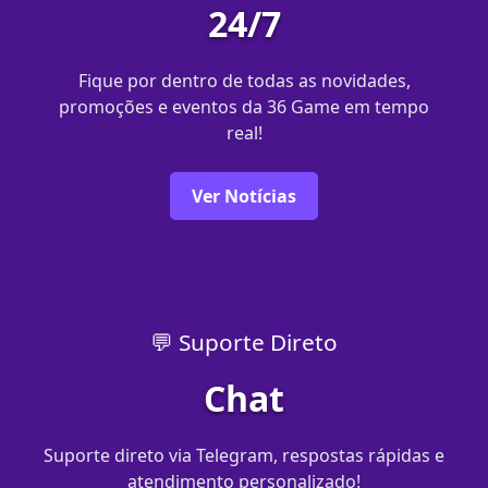
24/7
Fique por dentro de todas as novidades,
promoções e eventos da 36 Game em tempo
real!
Ver Notícias
💬 Suporte Direto
Chat
Suporte direto via Telegram, respostas rápidas e
atendimento personalizado!