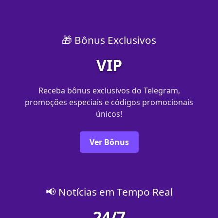
🎁 Bônus Exclusivos
VIP
Receba bônus exclusivos do Telegram,
promoções especiais e códigos promocionais
únicos!
Ver Bônus
📢 Notícias em Tempo Real
24/7