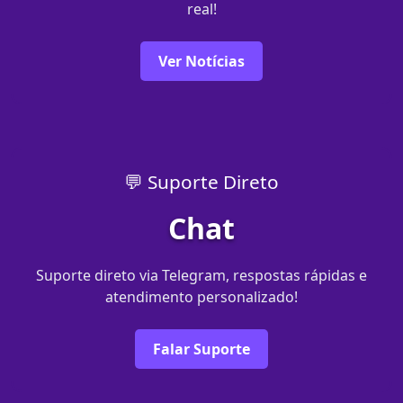
real!
Ver Notícias
💬 Suporte Direto
Chat
Suporte direto via Telegram, respostas rápidas e
atendimento personalizado!
Falar Suporte