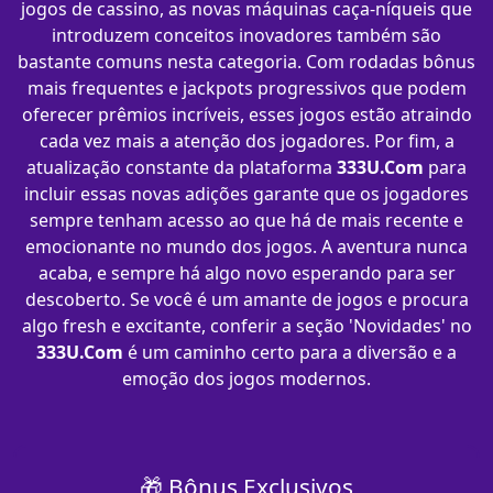
jogos de cassino, as novas máquinas caça-níqueis que
introduzem conceitos inovadores também são
bastante comuns nesta categoria. Com rodadas bônus
mais frequentes e jackpots progressivos que podem
oferecer prêmios incríveis, esses jogos estão atraindo
cada vez mais a atenção dos jogadores. Por fim, a
atualização constante da plataforma
333U.Com
para
incluir essas novas adições garante que os jogadores
sempre tenham acesso ao que há de mais recente e
emocionante no mundo dos jogos. A aventura nunca
acaba, e sempre há algo novo esperando para ser
descoberto. Se você é um amante de jogos e procura
algo fresh e excitante, conferir a seção 'Novidades' no
333U.Com
é um caminho certo para a diversão e a
emoção dos jogos modernos.
🎁 Bônus Exclusivos