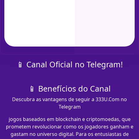
📱 Canal Oficial no Telegram!
📱 Benefícios do Canal
Descubra as vantagens de seguir a 333U.Com no
Telegram
jogos baseados em blockchain e criptomoedas, que
prometem revolucionar como os jogadores ganham e
gastam no universo digital. Para os entusiastas de