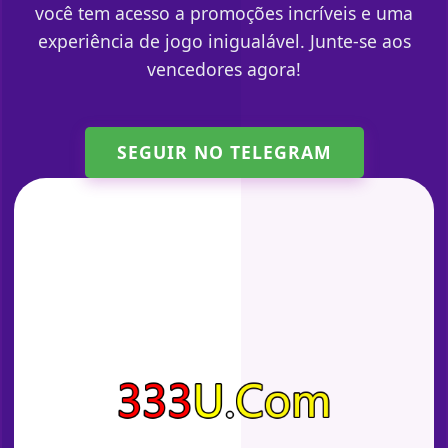
você tem acesso a promoções incríveis e uma
experiência de jogo inigualável. Junte-se aos
vencedores agora!
SEGUIR NO TELEGRAM