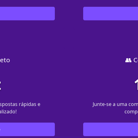
reto
👥 
t
espostas rápidas e
Junte-se a uma com
lizado!
compa
e