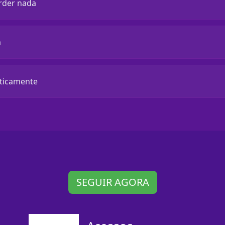
erder nada
a
aticamente
SEGUIR AGORA