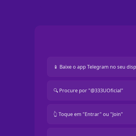
📱 Baixe o app Telegram no seu disp
🔍 Procure por "@333UOficial"
👆 Toque em "Entrar" ou "Join"