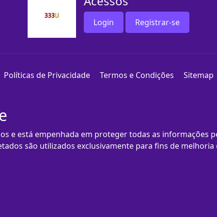
Acessos
Login
Registrar-se
Políticas de Privacidade
Termos e Condições
Sitemap
de
rios e está empenhada em proteger todas as informações p
tados são utilizados exclusivamente para fins de melhoria