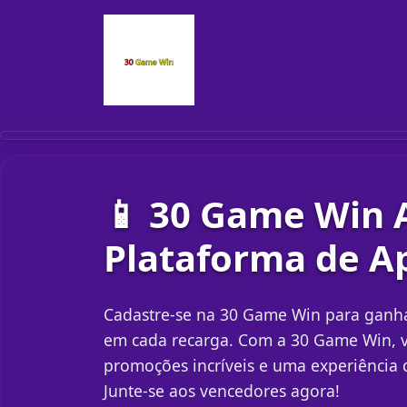
📱 30 Game Win 
Plataforma de A
Cadastre-se na 30 Game Win para ganha
em cada recarga. Com a 30 Game Win, v
promoções incríveis e uma experiência d
Junte-se aos vencedores agora!