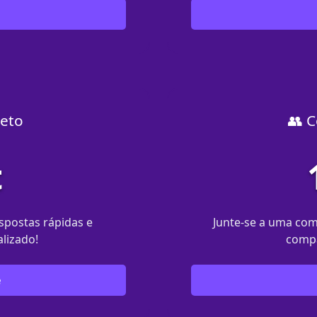
reto
👥 
t
espostas rápidas e
Junte-se a uma com
lizado!
compa
e