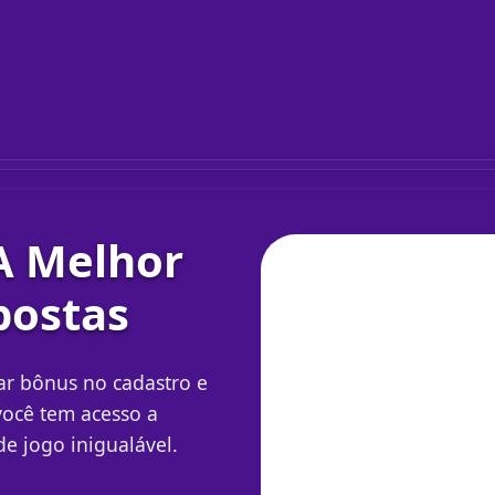
A Melhor
postas
r bônus no cadastro e
ocê tem acesso a
e jogo inigualável.