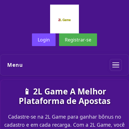
Login
Registrar-se
Menu
📱 2L Game A Melhor
Plataforma de Apostas
Cadastre-se na 2L Game para ganhar bônus no
cadastro e em cada recarga. Com a 2L Game, você