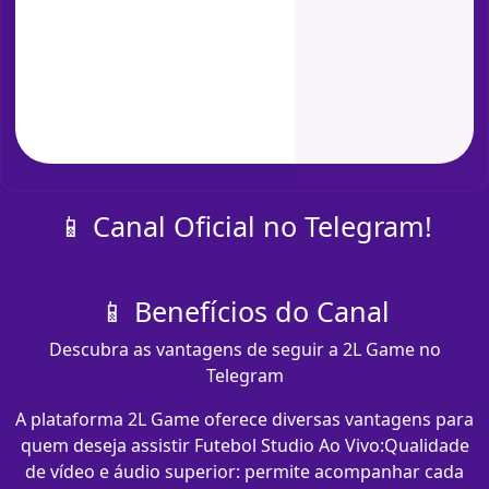
📱 Canal Oficial no Telegram!
📱 Benefícios do Canal
Descubra as vantagens de seguir a 2L Game no
Telegram
A plataforma 2L Game oferece diversas vantagens para
quem deseja assistir Futebol Studio Ao Vivo:Qualidade
de vídeo e áudio superior: permite acompanhar cada