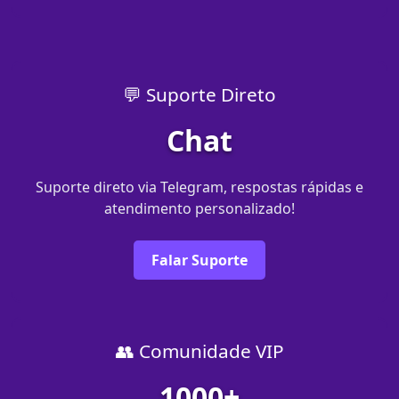
💬 Suporte Direto
Chat
Suporte direto via Telegram, respostas rápidas e
atendimento personalizado!
Falar Suporte
👥 Comunidade VIP
1000+