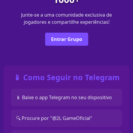
Junte-se a uma comunidade exclusiva de
jogadores e compartilhe experiências!
Entrar Grupo
📱 Como Seguir no Telegram
📱 Baixe o app Telegram no seu dispositivo
🔍 Procure por "@2L GameOficial"