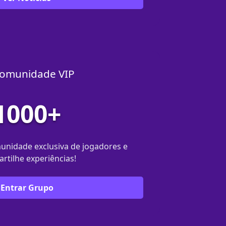
Comunidade VIP
1000+
unidade exclusiva de jogadores e
rtilhe experiências!
Entrar Grupo