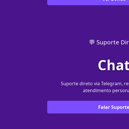
💬 Suporte Di
Cha
Suporte direto via Telegram, r
atendimento persona
Falar Suport