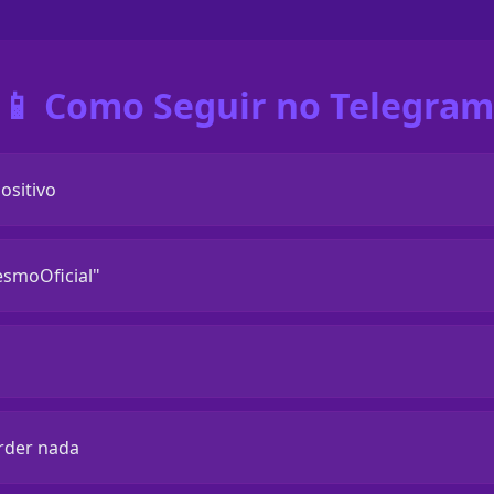
📱 Como Seguir no Telegram
ositivo
smoOficial"
erder nada