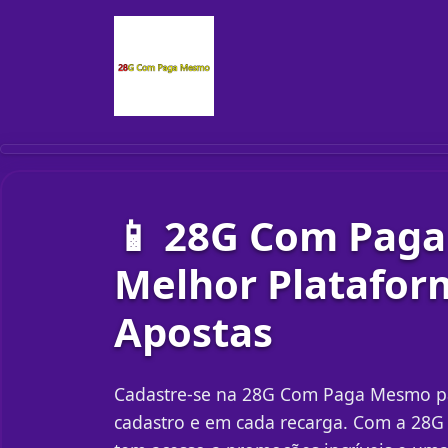
📱 28G Com Pag
Melhor Platafor
Apostas
Cadastre-se na 28G Com Paga Mesmo p
cadastro e em cada recarga. Com a 28