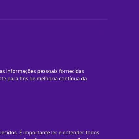
as informações pessoais fornecidas
te para fins de melhoria contínua da
cidos. É importante ler e entender todos