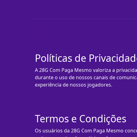
Políticas de Privacida
A 28G Com Paga Mesmo valoriza a privacida
durante o uso de nossos canais de comunica
experiência de nossos jogadores.
Termos e Condições
Os usuários da 28G Com Paga Mesmo concord