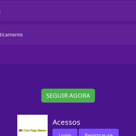
a
aticamente
SEGUIR AGORA
Acessos
Login
Registrar-se