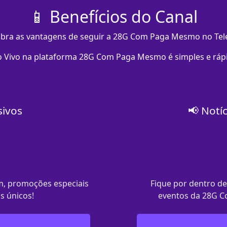
📱 Benefícios do Canal
bra as vantagens de seguir a 28G Com Paga Mesmo no Te
Ao Vivo na plataforma 28G Com Paga Mesmo é simples e rápi
sivos
📢 Notí
m, promoções especiais
Fique por dentro d
s únicos!
eventos da 28G 