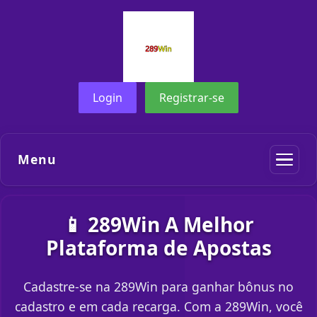
Login
Registrar-se
Menu
📱 289Win A Melhor
Plataforma de Apostas
Cadastre-se na 289Win para ganhar bônus no
cadastro e em cada recarga. Com a 289Win, você