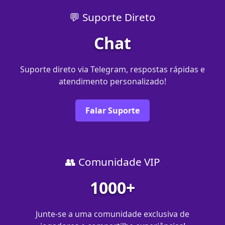
💬 Suporte Direto
Chat
Suporte direto via Telegram, respostas rápidas e
atendimento personalizado!
Falar Suporte
👥 Comunidade VIP
1000+
Junte-se a uma comunidade exclusiva de