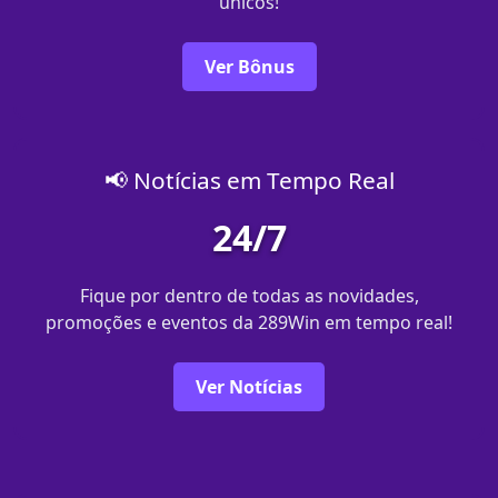
únicos!
Ver Bônus
📢 Notícias em Tempo Real
24/7
Fique por dentro de todas as novidades,
promoções e eventos da 289Win em tempo real!
Ver Notícias