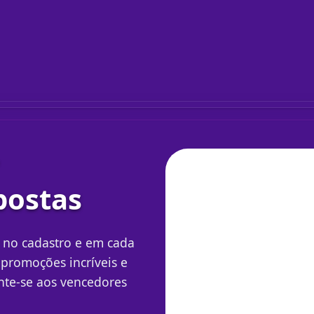
postas
 no cadastro e em cada
 promoções incríveis e
unte-se aos vencedores