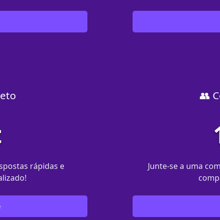
reto
👥 
t
espostas rápidas e
Junte-se a uma com
lizado!
compa
e