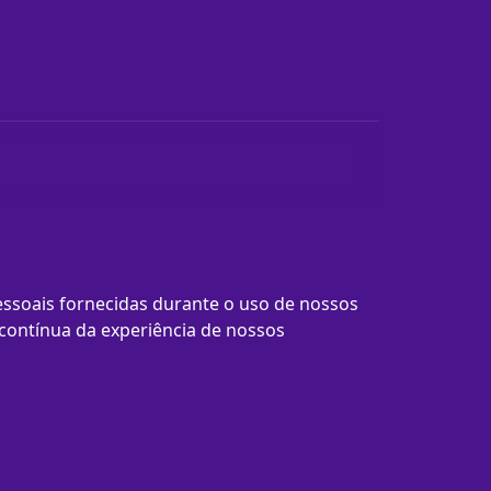
essoais fornecidas durante o uso de nossos
 contínua da experiência de nossos