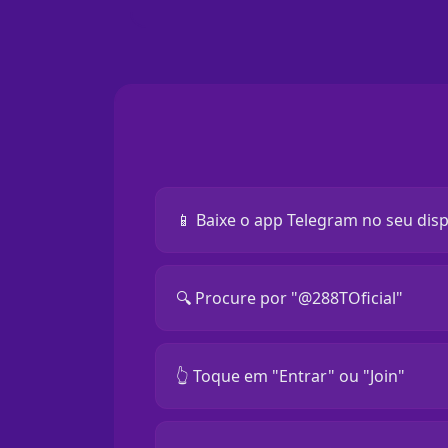
📱 Baixe o app Telegram no seu disp
🔍 Procure por "@288TOficial"
👆 Toque em "Entrar" ou "Join"