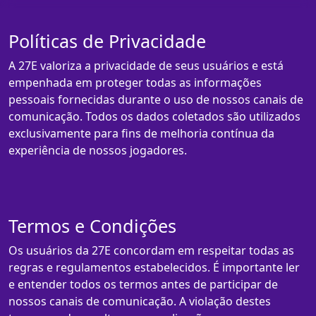
Políticas de Privacidade
A 27E valoriza a privacidade de seus usuários e está
empenhada em proteger todas as informações
pessoais fornecidas durante o uso de nossos canais de
comunicação. Todos os dados coletados são utilizados
exclusivamente para fins de melhoria contínua da
experiência de nossos jogadores.
Termos e Condições
Os usuários da 27E concordam em respeitar todas as
regras e regulamentos estabelecidos. É importante ler
e entender todos os termos antes de participar de
nossos canais de comunicação. A violação destes