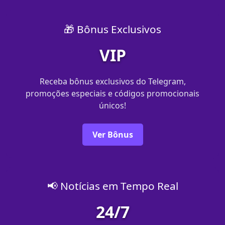
🎁 Bônus Exclusivos
VIP
Receba bônus exclusivos do Telegram,
promoções especiais e códigos promocionais
únicos!
Ver Bônus
📢 Notícias em Tempo Real
24/7