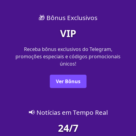
🎁 Bônus Exclusivos
VIP
Receba bônus exclusivos do Telegram,
promoções especiais e códigos promocionais
únicos!
Ver Bônus
📢 Notícias em Tempo Real
24/7