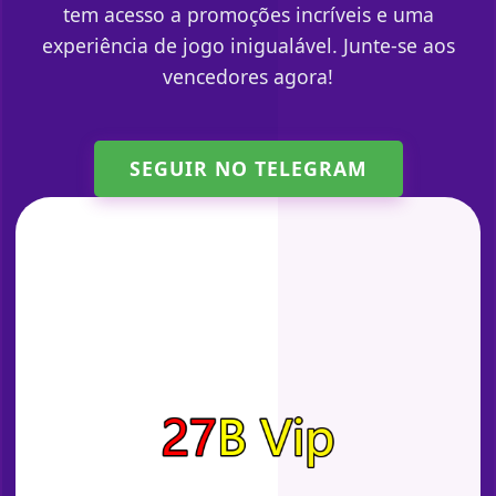
tem acesso a promoções incríveis e uma
experiência de jogo inigualável. Junte-se aos
vencedores agora!
SEGUIR NO TELEGRAM