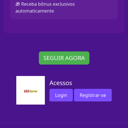
🎁 Receba bônus exclusivos
automaticamente
SEGUIR AGORA
Acessos
Login
Registrar-se