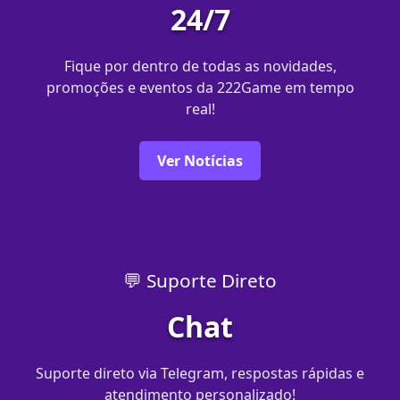
24/7
Fique por dentro de todas as novidades,
promoções e eventos da 222Game em tempo
real!
Ver Notícias
💬 Suporte Direto
Chat
Suporte direto via Telegram, respostas rápidas e
atendimento personalizado!