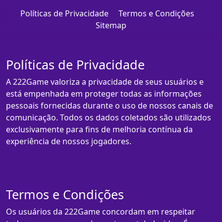
Políticas de Privacidade
Termos e Condições
Sitemap
Políticas de Privacidade
A 222Game valoriza a privacidade de seus usuários e
está empenhada em proteger todas as informações
pessoais fornecidas durante o uso de nossos canais de
comunicação. Todos os dados coletados são utilizados
exclusivamente para fins de melhoria contínua da
experiência de nossos jogadores.
Termos e Condições
Os usuários da 222Game concordam em respeitar