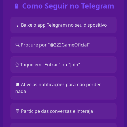
📱 Como Seguir no Telegram
📱 Baixe o app Telegram no seu dispositivo
🔍 Procure por "@222GameOficial"
👆 Toque em "Entrar" ou "Join"
🔔 Ative as notificações para não perder
nada
💬 Participe das conversas e interaja