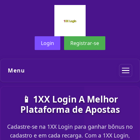
Login
Registrar-se
Menu
📱 1XX Login A Melhor
Plataforma de Apostas
Cadastre-se na 1XX Login para ganhar bônus no
cadastro e em cada recarga. Com a 1XX Login,