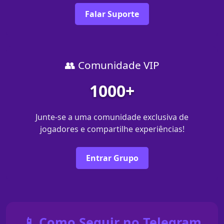
Falar Suporte
👥 Comunidade VIP
1000+
Junte-se a uma comunidade exclusiva de
jogadores e compartilhe experiências!
Entrar Grupo
📱 Como Seguir no Telegram