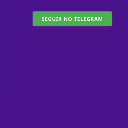
SEGUIR NO TELEGRAM