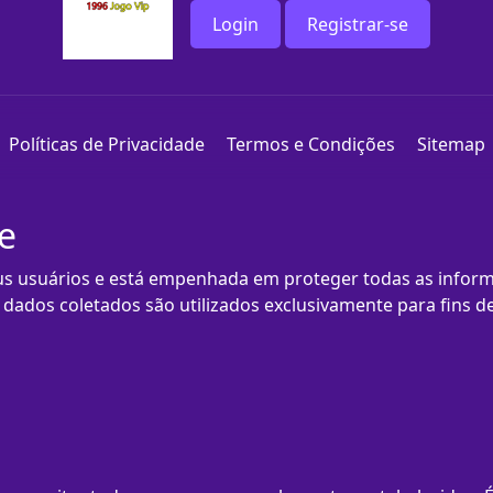
Login
Registrar-se
Políticas de Privacidade
Termos e Condições
Sitemap
de
seus usuários e está empenhada em proteger todas as infor
dados coletados são utilizados exclusivamente para fins d