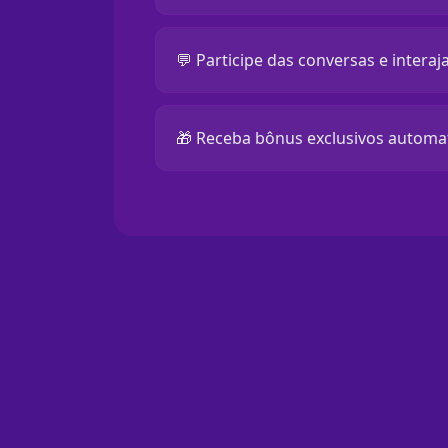
💬 Participe das conversas e interaj
🎁 Receba bônus exclusivos autom