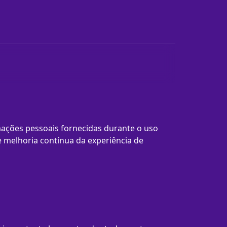
mações pessoais fornecidas durante o uso
e melhoria contínua da experiência de