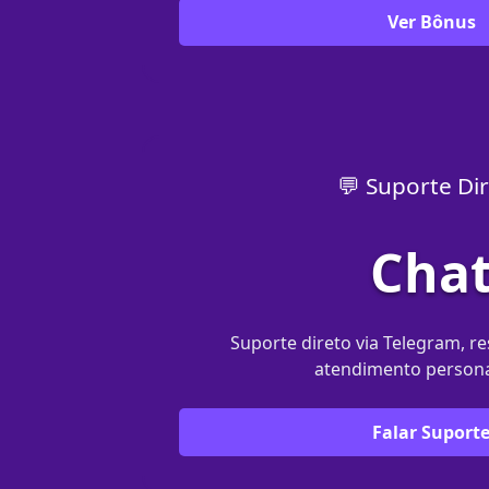
Ver Bônus
💬 Suporte Di
Cha
Suporte direto via Telegram, r
atendimento persona
Falar Suport