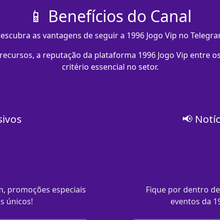
📱 Benefícios do Canal
escubra as vantagens de seguir a 1996 Jogo Vip no Telegr
 recursos, a reputação da plataforma 1996 Jogo Vip entre 
critério essencial no setor.
sivos
📢 Notí
m, promoções especiais
Fique por dentro d
s únicos!
eventos da 1