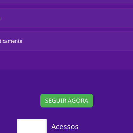
a
aticamente
SEGUIR AGORA
Acessos