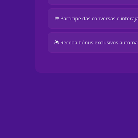
💬 Participe das conversas e interaj
🎁 Receba bônus exclusivos autom