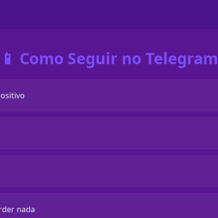
📱 Como Seguir no Telegram
ositivo
erder nada