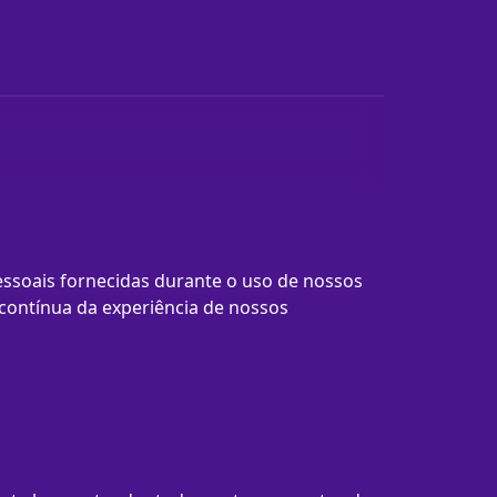
essoais fornecidas durante o uso de nossos
 contínua da experiência de nossos