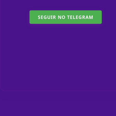
SEGUIR NO TELEGRAM