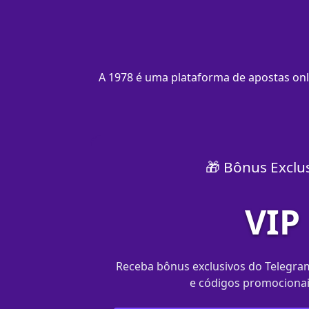
A 1978 é uma plataforma de apostas onl
🎁 Bônus Exclu
VIP
Receba bônus exclusivos do Telegra
e códigos promocionai