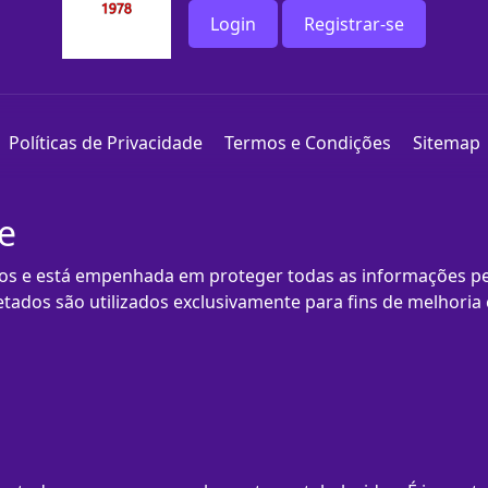
Login
Registrar-se
Políticas de Privacidade
Termos e Condições
Sitemap
de
rios e está empenhada em proteger todas as informações p
tados são utilizados exclusivamente para fins de melhoria