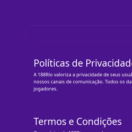
Políticas de Privacida
A 188Rio valoriza a privacidade de seus us
nossos canais de comunicação. Todos os dad
jogadores.
Termos e Condições