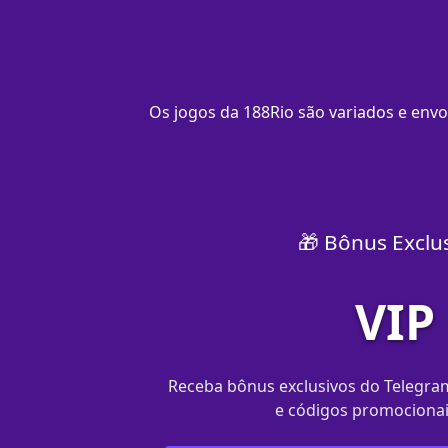
Os jogos da 188Rio são variados e envo
🎁 Bônus Exclu
VIP
Receba bônus exclusivos do Telegra
e códigos promocionai