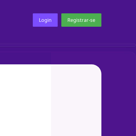
Login
Registrar-se