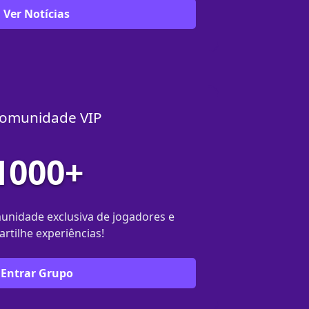
Ver Notícias
Comunidade VIP
1000+
unidade exclusiva de jogadores e
rtilhe experiências!
Entrar Grupo