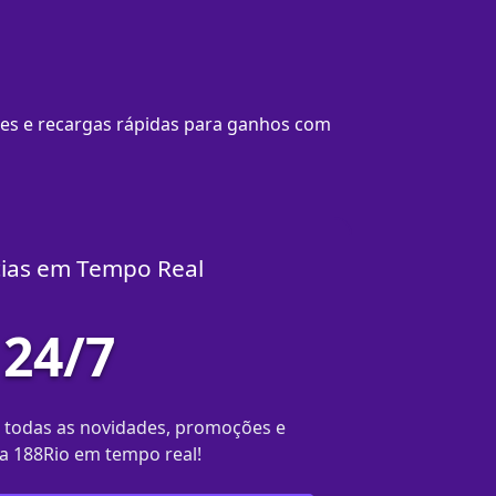
ples e recargas rápidas para ganhos com
cias em Tempo Real
24/7
e todas as novidades, promoções e
a 188Rio em tempo real!