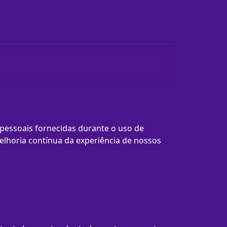
pessoais fornecidas durante o uso de
elhoria contínua da experiência de nossos