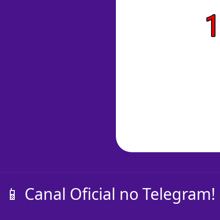
📱 Canal Oficial no Telegram!