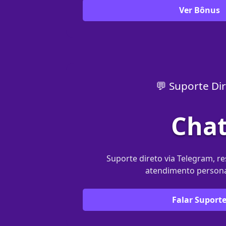
Ver Bônus
💬 Suporte Di
Cha
Suporte direto via Telegram, r
atendimento persona
Falar Suport