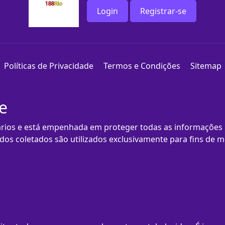
Login
Registrar-se
Políticas de Privacidade
Termos e Condições
Sitemap
de
uários e está empenhada em proteger todas as informações 
os coletados são utilizados exclusivamente para fins de m