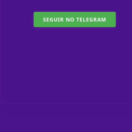
SEGUIR NO TELEGRAM