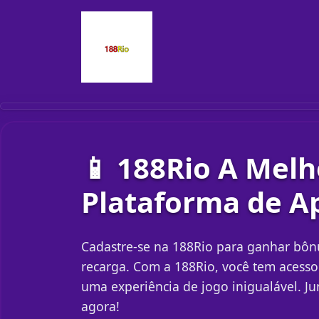
📱 188Rio A Melh
Plataforma de A
Cadastre-se na 188Rio para ganhar bôn
recarga. Com a 188Rio, você tem acesso
uma experiência de jogo inigualável. J
agora!