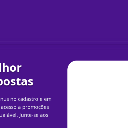
lhor
postas
nus no cadastro e em
 acesso a promoções
ualável. Junte-se aos