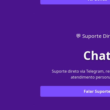
💬 Suporte Di
Cha
Suporte direto via Telegram, r
atendimento persona
Falar Suport