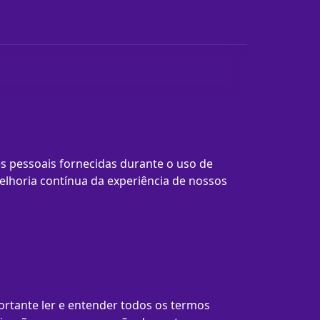
s pessoais fornecidas durante o uso de
elhoria contínua da experiência de nossos
rtante ler e entender todos os termos