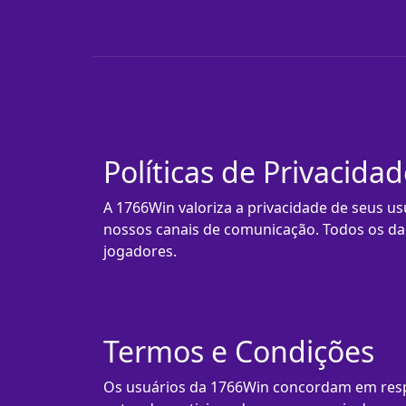
Políticas de Privacida
A 1766Win valoriza a privacidade de seus u
nossos canais de comunicação. Todos os dad
jogadores.
Termos e Condições
Os usuários da 1766Win concordam em respe