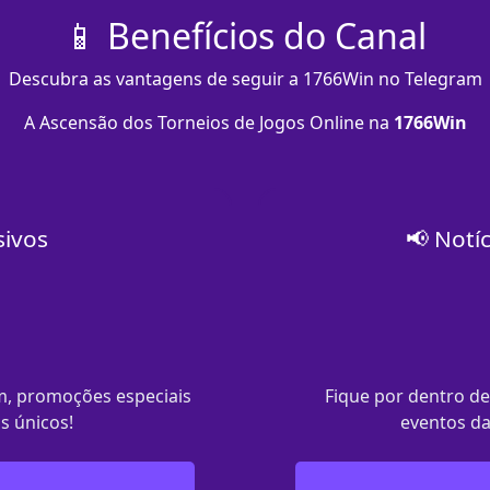
📱 Benefícios do Canal
Descubra as vantagens de seguir a 1766Win no Telegram
A Ascensão dos Torneios de Jogos Online na
1766Win
sivos
📢 Notí
m, promoções especiais
Fique por dentro d
s únicos!
eventos da