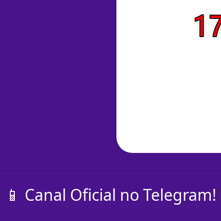
📱 Canal Oficial no Telegram!