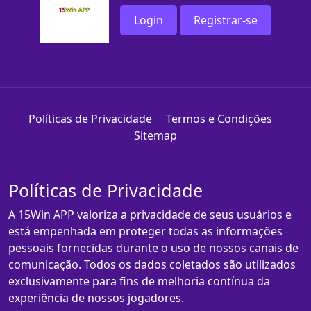
Login
Registrar-se
Políticas de Privacidade
Termos e Condições
Sitemap
Políticas de Privacidade
A 15Win APP valoriza a privacidade de seus usuários e
está empenhada em proteger todas as informações
pessoais fornecidas durante o uso de nossos canais de
comunicação. Todos os dados coletados são utilizados
exclusivamente para fins de melhoria contínua da
experiência de nossos jogadores.