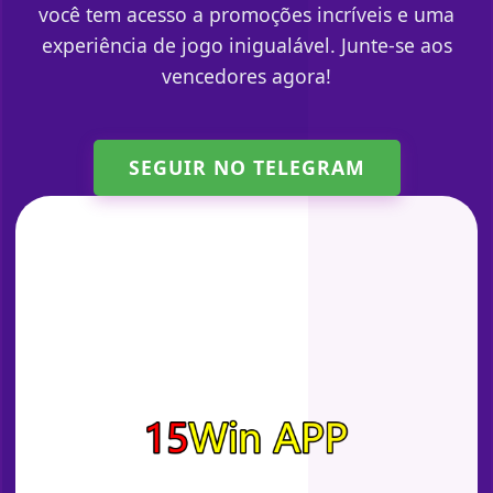
você tem acesso a promoções incríveis e uma
experiência de jogo inigualável. Junte-se aos
vencedores agora!
SEGUIR NO TELEGRAM