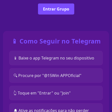
Entrar Grupo
📱 Como Seguir no Telegram
📱 Baixe o app Telegram no seu dispositivo
🔍 Procure por "@15Win APPOficial"
👆 Toque em "Entrar" ou "Join"
🔔 Ative as notificações para não perder