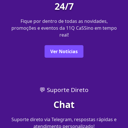
24/7
Fique por dentro de todas as novidades,
promoções e eventos da 11Q CaSSino em tempo
real!
Ver Notícias
💬 Suporte Direto
Chat
Suporte direto via Telegram, respostas rápidas e
atendimento personalizado!