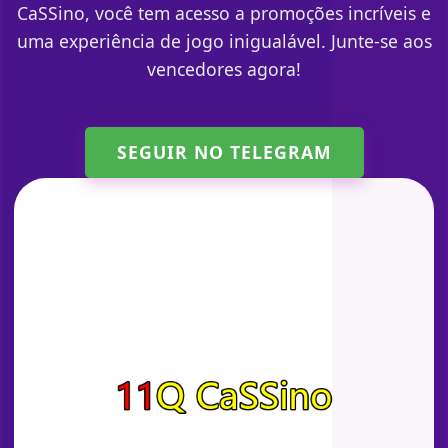
CaSSino, você tem acesso a promoções incríveis e
uma experiência de jogo inigualável. Junte-se aos
vencedores agora!
SEGUIR NO TELEGRAM