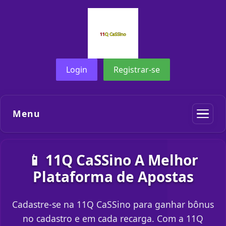
Login
Registrar-se
Menu
📱 11Q CaSSino A Melhor
Plataforma de Apostas
Cadastre-se na 11Q CaSSino para ganhar bônus
no cadastro e em cada recarga. Com a 11Q