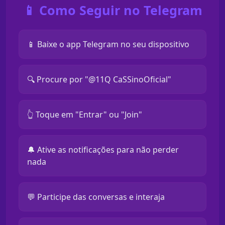
📱 Como Seguir no Telegram
📱 Baixe o app Telegram no seu dispositivo
🔍 Procure por "@11Q CaSSinoOficial"
👆 Toque em "Entrar" ou "Join"
🔔 Ative as notificações para não perder
nada
💬 Participe das conversas e interaja