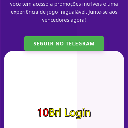
você tem acesso a promoções incríveis e uma
experiência de jogo inigualável. Junte-se aos
vencedores agora!
SEGUIR NO TELEGRAM