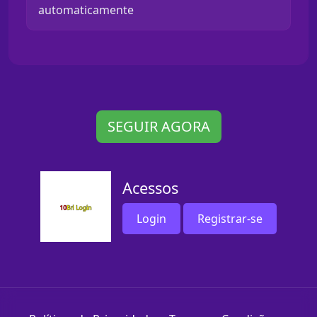
automaticamente
SEGUIR AGORA
Acessos
Login
Registrar-se