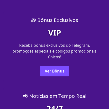
🎁 Bônus Exclusivos
VIP
Receba bônus exclusivos do Telegram,
promoções especiais e códigos promocionais
únicos!
Ver Bônus
📢 Notícias em Tempo Real
24/7