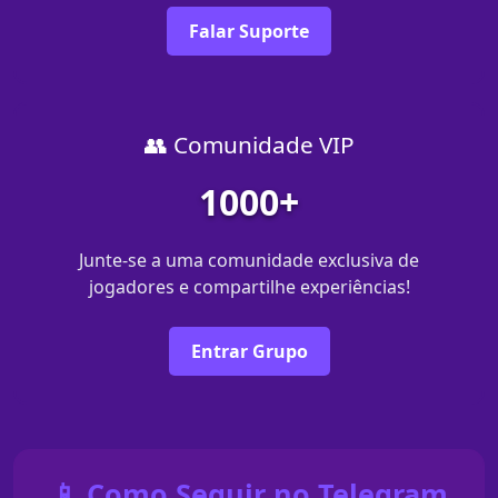
Falar Suporte
👥 Comunidade VIP
1000+
Junte-se a uma comunidade exclusiva de
jogadores e compartilhe experiências!
Entrar Grupo
📱 Como Seguir no Telegram