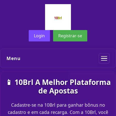
Login
Registrar-se
Menu
📱 10Brl A Melhor Plataforma
de Apostas
Cadastre-se na 10Brl para ganhar bônus no
cadastro e em cada recarga. Com a 10Brl, você