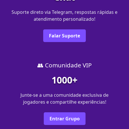
Suporte direto via Telegram, respostas rápidas e
atendimento personalizado!
Falar Suporte
👥 Comunidade VIP
1000+
Junte-se a uma comunidade exclusiva de
jogadores e compartilhe experiências!
Entrar Grupo