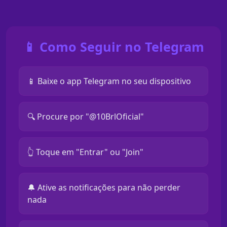
📱 Como Seguir no Telegram
📱 Baixe o app Telegram no seu dispositivo
🔍 Procure por "@10BrlOficial"
👆 Toque em "Entrar" ou "Join"
🔔 Ative as notificações para não perder
nada