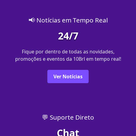
📢 Notícias em Tempo Real
24/7
Fique por dentro de todas as novidades,
promoções e eventos da 10Brl em tempo real!
Ver Notícias
💬 Suporte Direto
Chat