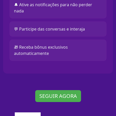
🔔 Ative as notificações para não perder
nada
💬 Participe das conversas e interaja
🎁 Receba bônus exclusivos
automaticamente
SEGUIR AGORA