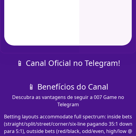
📱 Canal Oficial no Telegram!
📱 Benefícios do Canal
Descubra as vantagens de seguir a 007 Game no
Telegram
Betting layouts accommodate full spectrum: inside bets
(straight/split/street/corner/six-line pagando 35:1 down
para 5:1), outside bets (red/black, odd/even, high/low @