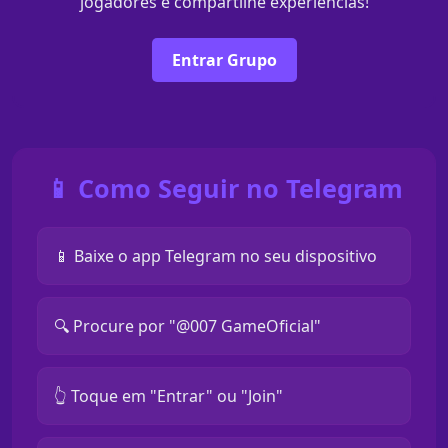
jogadores e compartilhe experiências!
Entrar Grupo
📱 Como Seguir no Telegram
📱 Baixe o app Telegram no seu dispositivo
🔍 Procure por "@007 GameOficial"
👆 Toque em "Entrar" ou "Join"