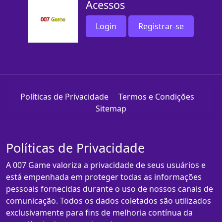
Acessos
Login
Registrar-se
Políticas de Privacidade
Termos e Condições
Sitemap
Políticas de Privacidade
A 007 Game valoriza a privacidade de seus usuários e
está empenhada em proteger todas as informações
pessoais fornecidas durante o uso de nossos canais de
comunicação. Todos os dados coletados são utilizados
exclusivamente para fins de melhoria contínua da