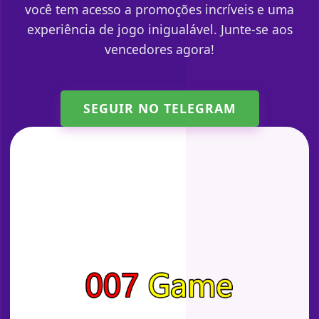
você tem acesso a promoções incríveis e uma
experiência de jogo inigualável. Junte-se aos
vencedores agora!
SEGUIR NO TELEGRAM